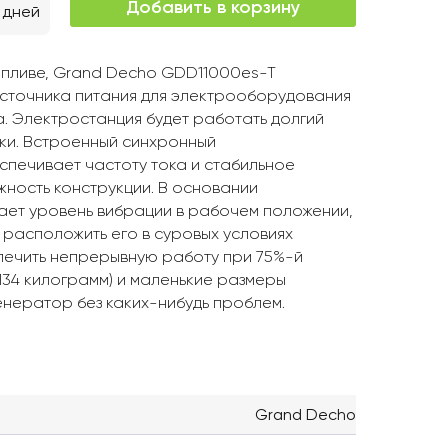
Добавить в корзину
 дней
опливе, Grand Decho GDD11000es-T
источника питания для электрооборудования
а. Электростанция будет работать долгий
зки. Встроенный синхронный
печивает частоту тока и стабильное
ность конструкции. В основании
ет уровень вибрации в рабочем положении,
расположить его в суровых условиях
спечить непрерывную работу при 75%-й
(134 килограмм) и маленькие размеры
енератор без каких-нибудь проблем.
Grand Decho