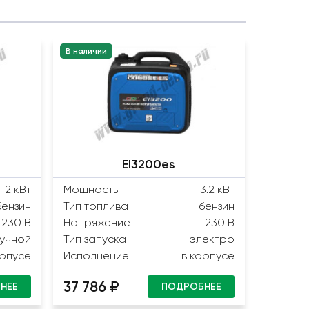
В наличии
EI3200es
2 кВт
Мощность
3.2 кВт
бензин
Тип топлива
бензин
230 В
Напряжение
230 В
учной
Тип запуска
электро
орпусе
Исполнение
в корпусе
37 786 ₽
НЕЕ
ПОДРОБНЕЕ