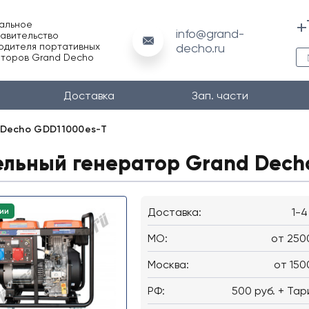
+
альное
info@grand-
авительство
одителя портативных
decho.ru
торов Grand Decho
Доставка
Зап. части
 Decho GDD11000es-T
ельный генератор Grand Dech
Доставка:
1-4
ии
MO:
от 250
Москва:
от 150
РФ:
500 руб. + Тар