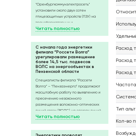
“Оренбургкоммунэлектросеть”
установили около двух сотен
Относит
птицезащитных устройств (ПЗУ) на
трансформаторных и
Использ
Читать полностью
распределительных пунктах в
районных центрах Оренбургской
Удельны
области. Еще 1 850 устройств будут
смонтированы в течение ближайших
С начала года энергетики
Расход т
филиала “Россети Волга”
пяти месяцев.
урегулировали размещение
Птицы нередко становятся причиной
Расход т
более 14,5 тыс. подвесов
кратковременных отключений
ВОЛС на энергообъектах в
электроэнергии. Они используют
Пензенской области
Расход т
выступающие части энергообъекта
Специалисты филиала “Россети
как присады, касаются открытых
Частота
Волга” – “Пензаэнерго” продолжают
частей оборудования и попадают под
масштабную работу по выявлению и
напряжение; возникает короткое
Система
пресечению незаконного
замыкание, и линия отключается.
размещения волоконно-оптических
Чтобы исключить соприкосновения и
Тип аль
линий связи (ВОЛС) на опорах линий
сократить количество отключений,
Читать полностью
электропередачи (ЛЭП).
при выполнении плановых ремонтов
Кол-во 
Всего с начала 2026 года энергетики
энергетики закрывают токоведущие
выявили 1,5 тыс. незаконных подвесов
элементы специальными
Возбужд
на опорах ЛЭП филиала
Энергетики проводят