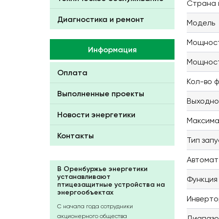
Страна 
Диагностика и ремонт
Модель
Мощност
Информация
Мощност
Оплата
Кол-во 
Выполненные проекты
Выходно
Новости энергетики
Максима
Контакты
Тип запу
Автомат
В Оренбуржье энергетики
устанавливают
Функция
птицезащитные устройства на
энергообъектах
Инверто
С начала года сотрудники
акционерного общества
Диапазо