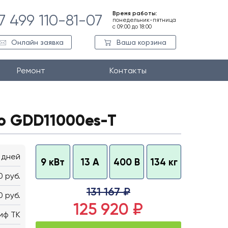
Время работы:
7 499 110-81-07
понедельник-пятница
с 09:00 до 18:00
Онлайн заявка
Ваша корзина
Ремонт
Контакты
o GDD11000es-T
 дней
9 кВт
13 А
400 В
134 кг
0 руб.
131 167 ₽
0 руб.
125 920 ₽
иф ТК