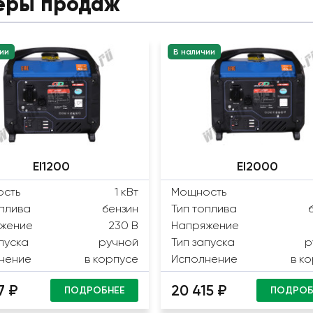
еры продаж
ии
В наличии
EI1200
EI2000
сть
1 кВт
Мощность
оплива
бензин
Тип топлива
жение
230 В
Напряжение
пуска
ручной
Тип запуска
р
нение
в корпусе
Исполнение
в к
7 ₽
20 415 ₽
ПОДРОБНЕЕ
ПОДРОБ