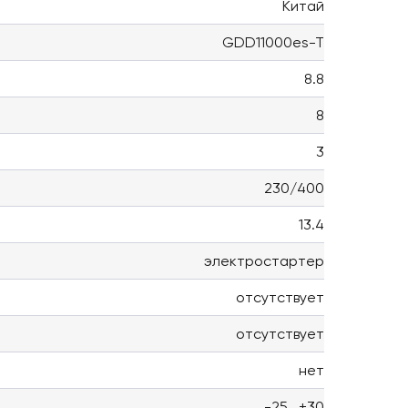
Китай
GDD11000es-T
8.8
8
3
230/400
13.4
электростартер
отсутствует
отсутствует
нет
-25...+30