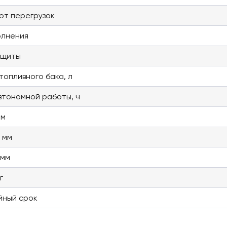
от перегрузок
олнения
ащиты
топливного бака, л
втономной работы, ч
мм
 мм
 мм
г
йный срок