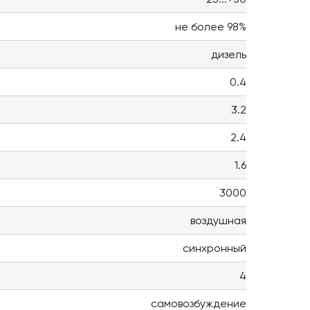
не более 98%
дизель
0.4
3.2
2.4
1.6
3000
воздушная
синхронный
4
самовозбуждение