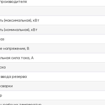
производителя
ь (максимальная), кВт
ь (номинальная), кВт
фаз
е напряжение, В
льная сила тока, А
ска
 ввода резерва
 сварки
р
н рабочих температур