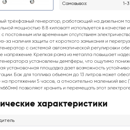
Самовывоз:
1-3
ый трёхфазный генератор, работающий на дизельном т
льной мощностью 8.8 киловатт используется в качестве 
х с постоянным или временным отсутствием электричеств
из-за наличия защиты от короткого замыкания и перегру
генератор с системой автоматической регулировки обес
е напряжение. Крепкая рама из металла повышает надеж
генератора установлены демпферы, что ощутимо понижа
ая установочная площадка дает возможность устойчиво 
тации. Бак для топлива объёмом до 13 литров может обе
е на протяжении 5 часов, а относительно маленький вес 
0x660мм) позволяют хранить и перемещать этот электрог
нические характеристики
дитель