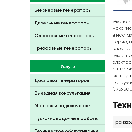
Бензиновые генераторы
Экономн
Дизельные генераторы
максима
в места
Однофазные генераторы
период 
Трёхфазные генераторы
электро
выходно
электро
Услуги
а широк
эксплуа
Доставка генераторов
нагрузк
(775x50
Выездная консультация
Тех
Монтаж и подключение
Пуско-наладочные работы
Произво
Техническое обслуживание