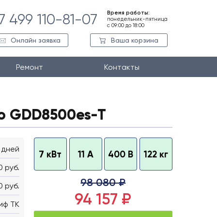
Время работы:
7 499 110-81-07
понедельник-пятница
с 09:00 до 18:00
Онлайн заявка
Ваша корзина
Ремонт
Контакты
o GDD8500es-T
 дней
7 кВт
11 А
400 В
122 кг
0 руб.
98 080 ₽
0 руб.
94 157 ₽
иф ТК