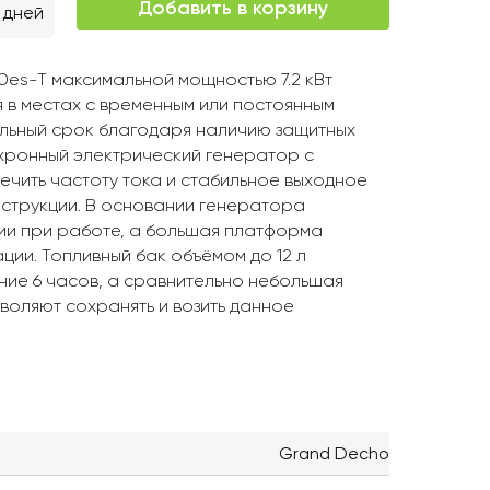
Добавить в корзину
 дней
es-T максимальной мощностью 7.2 кВт
 в местах с временным или постоянным
ельный срок благодаря наличию защитных
нхронный электрический генератор с
чить частоту тока и стабильное выходное
нструкции. В основании генератора
ии при работе, а большая платформа
ции. Топливный бак объёмом до 12 л
ние 6 часов, а сравнительно небольшая
зволяют сохранять и возить данное
Grand Decho