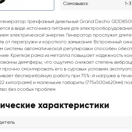
Самовывоз:
1-3
генератор трёхфазный дизельный Grand Decho GDD8500
ется в виде источника питания для электрооборудования
вием электрической энергии. Генератор прослужит длит
тв от перегрузки и короткого замыкания. Встроенный си
м системы автоматической регулировки способен обеспе
ние. Крепкая рама из металла повышает надежность ко
ованны демпферы, что ощутимо снижает степень вибрац
т прочно смонтировать его в суровых условиях эксплуата
ивает бесперебойную работу при 75%-й нагрузке в тече
122 килограмм) и маленькие габариты (775x500x620мм) по
тво без особых проблем.
нические характеристики
дитель