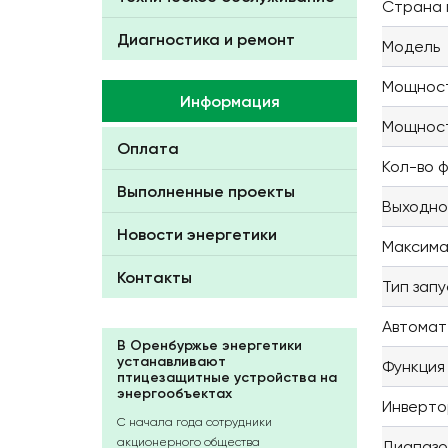
Страна 
Диагностика и ремонт
Модель
Мощност
Информация
Мощност
Оплата
Кол-во 
Выполненные проекты
Выходно
Новости энергетики
Максима
Контакты
Тип запу
Автомат
В Оренбуржье энергетики
устанавливают
Функция
птицезащитные устройства на
энергообъектах
Инверто
С начала года сотрудники
акционерного общества
Диапазо