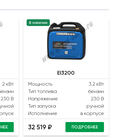
В наличии
EI3200
2 кВт
Мощность
3.2 кВт
бензин
Тип топлива
бензин
230 В
Напряжение
230 В
учной
Тип запуска
ручной
орпусе
Исполнение
в корпусе
32 519 ₽
НЕЕ
ПОДРОБНЕЕ