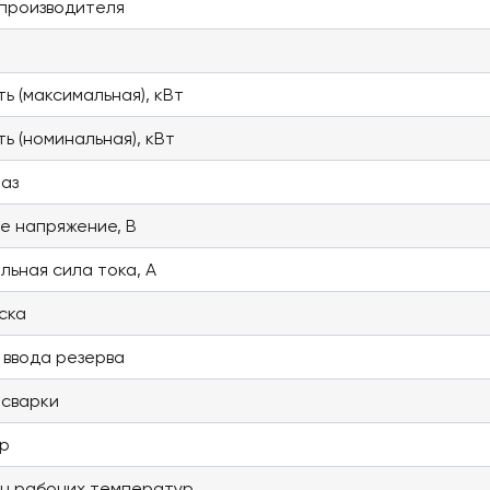
производителя
ь (максимальная), кВт
ь (номинальная), кВт
фаз
е напряжение, В
льная сила тока, А
ска
 ввода резерва
 сварки
р
н рабочих температур