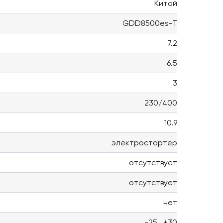
Китай
GDD8500es-T
7.2
6.5
3
230/400
10.9
электростартер
отсутствует
отсутствует
нет
-25...+30