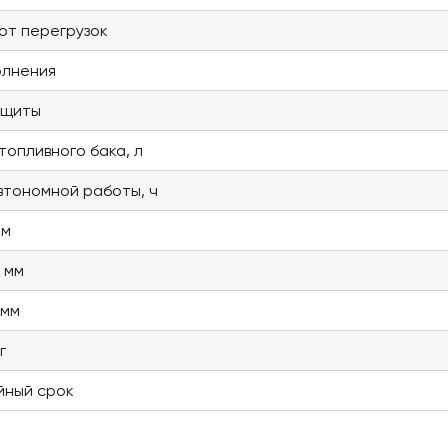
от перегрузок
олнения
ащиты
топливного бака, л
втономной работы, ч
мм
 мм
 мм
г
йный срок