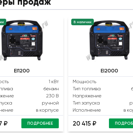
еры продаж
ии
В наличии
EI1200
EI2000
сть
1 кВт
Мощность
оплива
бензин
Тип топлива
жение
230 В
Напряжение
пуска
ручной
Тип запуска
р
нение
в корпусе
Исполнение
в к
7 ₽
20 415 ₽
ПОДРОБНЕЕ
ПОДРОБ