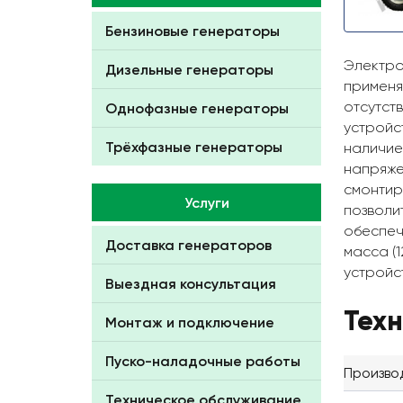
Бензиновые генераторы
Электро
Дизельные генераторы
применя
отсутст
Однофазные генераторы
устройс
Трёхфазные генераторы
наличие
напряже
смонтир
Услуги
позволи
обеспеч
Доставка генераторов
масса (
устройс
Выездная консультация
Тех
Монтаж и подключение
Пуско-наладочные работы
Произво
Техническое обслуживание