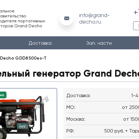
+
альное
info@grand-
авительство
одителя портативных
decho.ru
торов Grand Decho
Доставка
Зап. части
 Decho GDD8500es-T
ельный генератор Grand Dech
Доставка:
1-4
ии
MO:
от 250
Москва:
от 150
РФ:
500 руб. + Тар