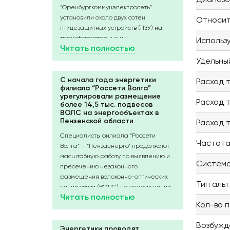
“Оренбургкоммунэлектросеть”
установили около двух сотен
Относит
птицезащитных устройств (ПЗУ) на
трансформаторных и
Использ
Читать полностью
распределительных пунктах в
районных центрах Оренбургской
Удельны
области. Еще 1 850 устройств будут
смонтированы в течение ближайших
С начала года энергетики
Расход т
филиала “Россети Волга”
пяти месяцев.
урегулировали размещение
Птицы нередко становятся причиной
Расход т
более 14,5 тыс. подвесов
кратковременных отключений
ВОЛС на энергообъектах в
электроэнергии. Они используют
Пензенской области
Расход т
выступающие части энергообъекта
Специалисты филиала “Россети
как присады, касаются открытых
Частота
Волга” – “Пензаэнерго” продолжают
частей оборудования и попадают под
масштабную работу по выявлению и
напряжение; возникает короткое
Система
пресечению незаконного
замыкание, и линия отключается.
размещения волоконно-оптических
Чтобы исключить соприкосновения и
Тип аль
линий связи (ВОЛС) на опорах линий
сократить количество отключений,
Читать полностью
электропередачи (ЛЭП).
при выполнении плановых ремонтов
Кол-во 
Всего с начала 2026 года энергетики
энергетики закрывают токоведущие
выявили 1,5 тыс. незаконных подвесов
элементы специальными
Возбужд
на опорах ЛЭП филиала
Энергетики проводят